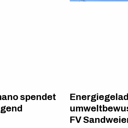
mano spendet
Energiegela
Jugend
umweltbewus
FV Sandweier