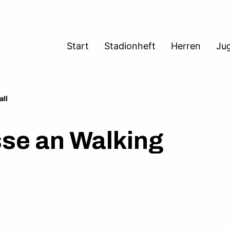
Start
Stadionheft
Herren
Ju
eier.
all
sse an Walking