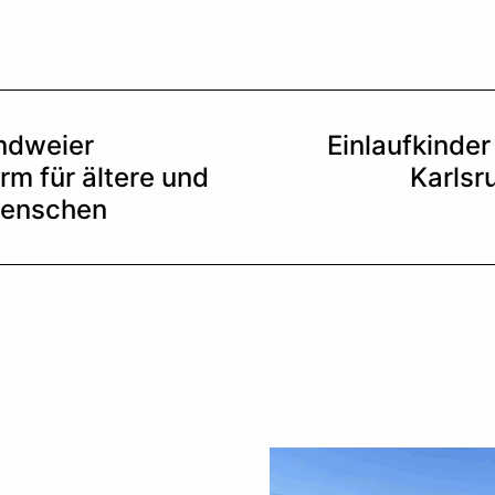
andweier
Einlaufkinder
rm für ältere und
Karlsr
Menschen